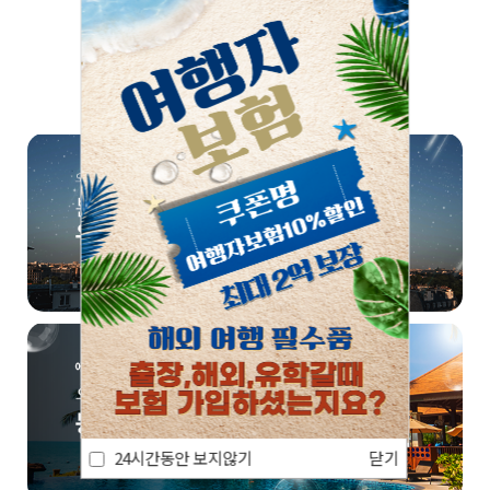
쏠쏠한 정보, 한번 더! 📣
24시간동안 보지않기
닫기