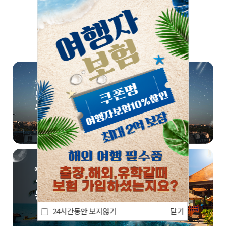
쏠쏠한 정보, 한번 더! 📣
24시간동안 보지않기
닫기