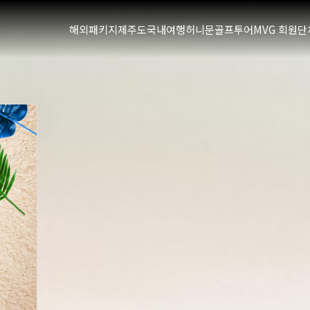
해외패키지
제주도
국내여행
허니문
골프투어
MVG 회원
단