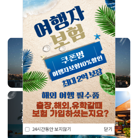
쏠쏠한 정보, 한번 더! 📣
24시간동안 보지않기
닫기