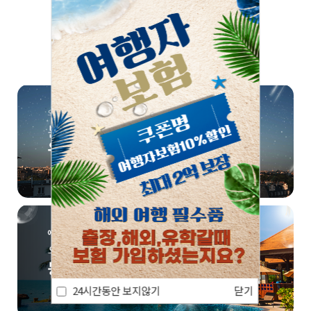
쏠쏠한 정보, 한번 더! 📣
24시간동안 보지않기
닫기