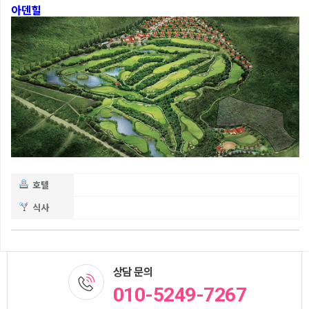
아덴힐
호텔
식사
상담 문의
010-5249-7267