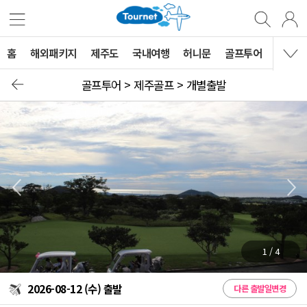
홈
해외패키지
제주도
국내여행
허니문
골프투어
MVG 
골프투어 >
제주골프 >
개별출발
1
/
4
2026-08-12 (수) 출발
다른 출발일변경