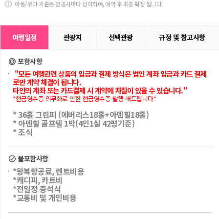
아동/유아 기준은 항공사마다 상이하여, 예약 후 최종 확정 됩니다.
여행일정
관광지
선택관광
규정 및 참고사항
포함사항
"모든 여행관련 상품의 입금과 결제 방식은 법인 계좌 입금과 카드 결제
로만 계약 체결이 됩니다.
타인의 계좌 또는 카드결제 시 계약에 차질이 있을 수 있습니다."
*현금영수증 의무화로 인한 현금영수증 발행 해드립니다*
* 36홀 그린피 (에버리스18홀+아덴힐18홀)
* 아덴힐 골프텔 1박(4인1실 42평기준)
* 조식
불포함사항
*왕복항공료, 렌트비용
*캐디피, 카트비
*전일정 중석식
*교통비 및 개인비용