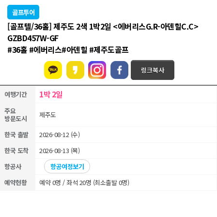
골프투어
[골프텔/36홀] 제주도 2색 1박2일 <에버리스G.R-아덴힐C.C>
GZBD457W-GF
#36홀 #에버리스#아덴힐 #제주도골프
1박 2일
여행기간
주요
제주도
방문도시
한국 출발
2026-08-12 (수)
한국 도착
2026-08-13 (목)
항공사
항공여정보기
예약현황
예약 0명 / 좌석 20명 (최소출발 0명)