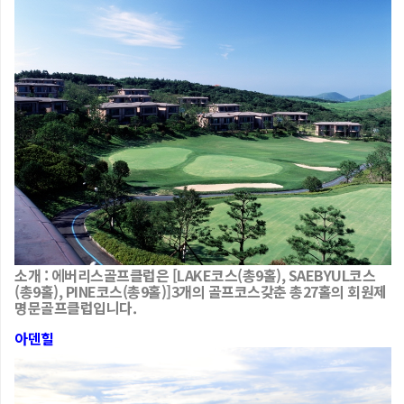
소개 : 에버리스골프클럽은 [LAKE코스(총9홀), SAEBYUL코스
(총9홀), PINE코스(총9홀)]3개의 골프코스갖춘 총27홀의 회원제
명문골프클럽입니다.
아덴힐