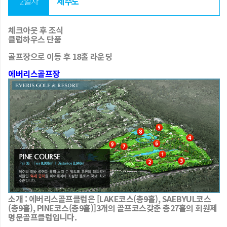
2일차
제주도
체크아웃 후 조식
클럽하우스 단품
골프장으로 이동 후 18홀 라운딩
에버리스골프장
소개 : 에버리스골프클럽은 [LAKE코스(총9홀), SAEBYUL코스
(총9홀), PINE코스(총9홀)]3개의 골프코스갖춘 총27홀의 회원제
명문골프클럽입니다.