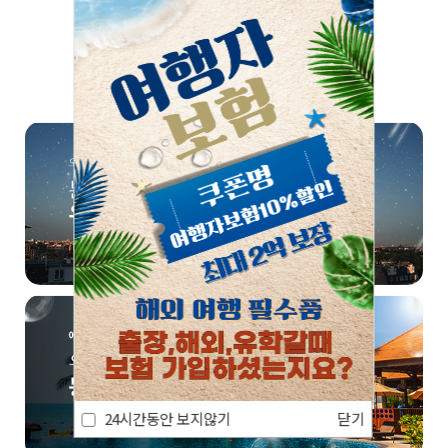
쏠쏠한 정보, 한번 더! 📣
24시간동안 보지않기
닫기