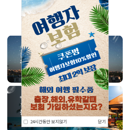
쏠쏠한 정보, 한번 더! 📣
24시간동안 보지않기
닫기