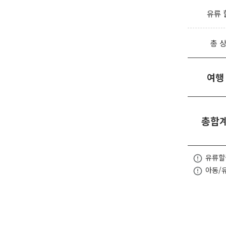
유류 
총 
여행
총합계
유류할
아동/