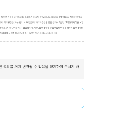
 등으로 가입이 거절되거나 보험료가 인상될 수 있습니다. ② 가입 상품에 따라 새로운 보험금
따라 해약환급금(또는 만기 시 보험금)에 기타지급금을 합한 금액이 1인당 “1억원까지”(본 보험
금액이 1인당 “1억원까지” 보호됩니다. 다만, 보험계약자 및 보험료납부자가 법인인 보험계약의
필 제2025-광고-1162호(2025.06.05~2026.06.04)
전 동의를 거쳐 변경될 수 있음을 양지하여 주시기 바