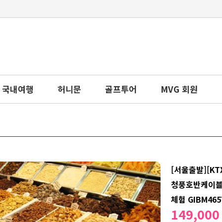
국내여행
허니문
골프투어
MVG 회원
[서울출발][KT
청풍호반케이블
체험 GIBM465
149,00