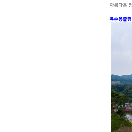
아름다운 청
옥순봉출렁