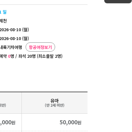
1 일
제천
2026-08-10 (월)
2026-08-10 (월)
내륙기차여행
항공여정보기
예약
0
명 / 좌석 20명 (최소출발 2명)
유아
미만)
(만 2세 미만)
,000
50,000
원
원