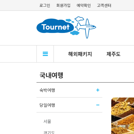
로그인
회원가입
예약확인
고객센터
해외패키지
제주도
국내여행
숙박여행
당일여행
서울
경기도