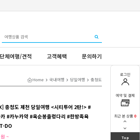
단체여행/견적
고객혜택
문의하기
로그인
Home
국내여행
당일여행
충청도
예약 및 결제
X] 충청도 제천 당일여행 <시티투어 2탄!> #
카 #카누카약 #옥순봉출렁다리 #한방족욕
최근 본 상품
0
T-DO
0
원 ~
Top