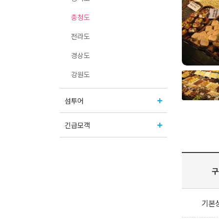
충청도
전라도
경상도
강원도
섬투어
긴급모객
구
기본