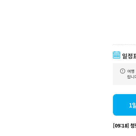
일정
여행 
랍니
1
[09:18]