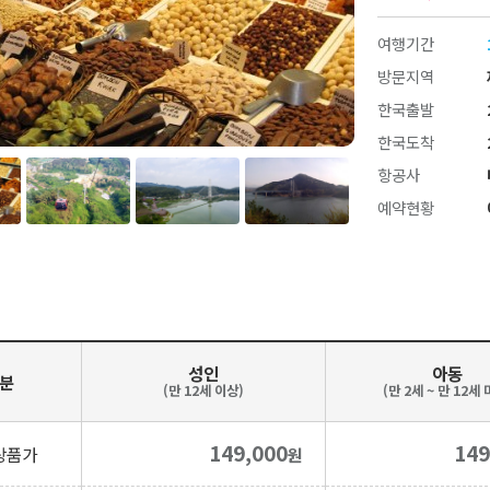
여행기간
방문지역
한국출발
한국도착
항공사
예약현황
성인
아동
분
(만 12세 이상)
(만 2세 ~ 만 12세 
149,000
149
상품가
원