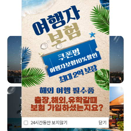
쏠쏠한 정보, 한번 더! 📣
24시간동안 보지않기
닫기