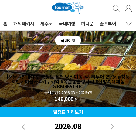
홈
해외패키지
제주도
국내여행
허니문
골프투어
MVG 
국내여행
[서울출발][KTX] 충청도 제천 당일여행 <시티투어 2탄!> #청풍
호반케이블카 #카누카약 #옥순봉출렁다리 #한방족욕체험
GIBM465T-DO
출발기간 : 2026-08 ~ 2026-08
149,000
원 ~
일정표 미리보기
2026.08