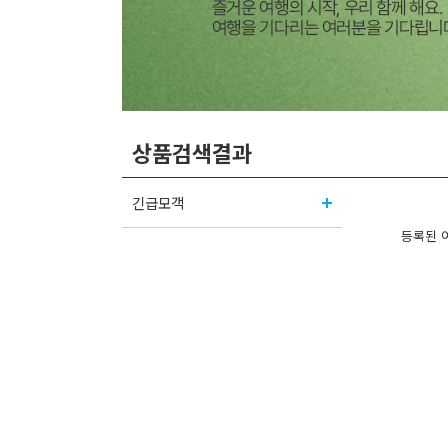
상품검색결과
긴급모객
등록된 