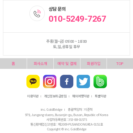
상담 문의
010-5249-7267
주중(월~금) 09:00 ~ 18:00
토,일,공휴일 휴무
홈
회사소개
예약 및 결제
회원가입
TOP
이용약관
개인정보취급방침
해외여행약관
특별약관
l
l
l
inc. GoldBridge
총괄책임자 : 이준혁
l
979, Jungang-daero, Busanjin-gu, Busan, Republic of Korea
사업자등록번호 : 353-88-01575
통신판매업신고번호 : 제2009-PUSANDONGREA-0151호
Copyright © inc. GoldBridge