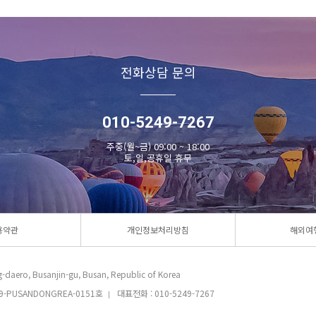
전화상담 문의
010-5249-7267
주중(월~금) 09:00 ~ 18:00
토,일,공휴일 휴무
용약관
개인정보처리방침
해외여
daero, Busanjin-gu, Busan, Republic of Korea
-PUSANDONGREA-0151호
대표전화 : 010-5249-7267
|