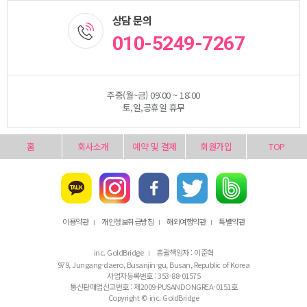
상담 문의
010-5249-7267
주중(월~금) 09:00 ~ 18:00
토,일,공휴일 휴무
홈
회사소개
예약 및 결제
회원가입
TOP
이용약관
개인정보취급방침
해외여행약관
특별약관
l
l
l
inc. GoldBridge
총괄책임자 : 이준혁
l
979, Jungang-daero, Busanjin-gu, Busan, Republic of Korea
사업자등록번호 : 353-88-01575
통신판매업신고번호 : 제2009-PUSANDONGREA-0151호
Copyright © inc. GoldBridge