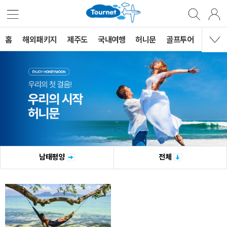
홈
해외패키지
제주도
국내여행
허니문
골프투어
MVG 
남태평양
전체