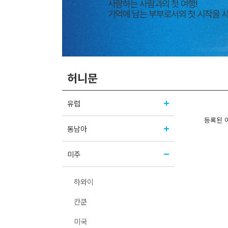
허니문
유럽
등록된 
동남아
미주
하와이
칸쿤
미국