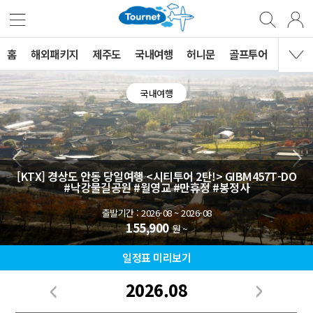
홈
해외패키지
제주도
국내여행
허니문
골프투어
MVG 
국내여행
[KTX] 경상도 안동 당일여행 <시티투어 2탄!>
GIBM457T-DO
#낙강물길공원 #월영교 #만휴정 #봉정사
출발기간 : 2026-08 ~ 2026-08
155,900
원 ~
일정표 미리보기
2026.08