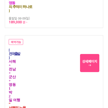
영동
의 추억이 하나로
]
출발일 08-09(일)
189,000
원 ~
예약가능
[
전국출발
]
상세페이지
서해
+
전남
+
군산
+
영동
1
박
2
일 여행
“
서해의 노을