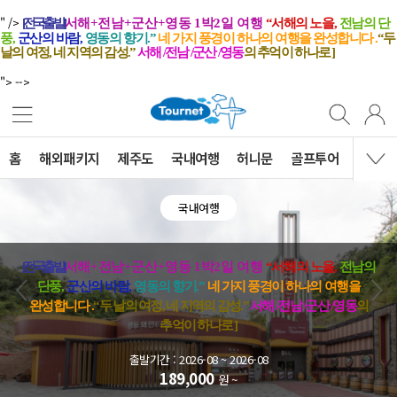
" />
[
전국출발
]
서해
+
전남
+
군산
+
영동
1
박
2
일 여행
“
서해의 노을
,
전남의 단
풍
,
군산의 바람
,
영동의 향기
.”
네 가지 풍경이 하나의 여행을 완성합니다
.
“
두
날의 여정
,
네 지역의 감성
.”
서해
/
전남
/
군산
/
영동
의 추억이 하나로
]
"> -->
홈
해외패키지
제주도
국내여행
허니문
골프투어
MVG 
국내여행
[
전국출발
]
서해
+
전남
+
군산
+
영동
1
박
2
일 여행
“
서해의 노을
,
전남의
단풍
,
군산의 바람
,
영동의 향기
.”
네 가지 풍경이 하나의 여행을
완성합니다
.
“
두 날의 여정
,
네 지역의 감성
.”
서해
/
전남
/
군산
/
영동
의
추억이 하나로
]
출발기간 : 2026-08 ~ 2026-08
189,000
원 ~