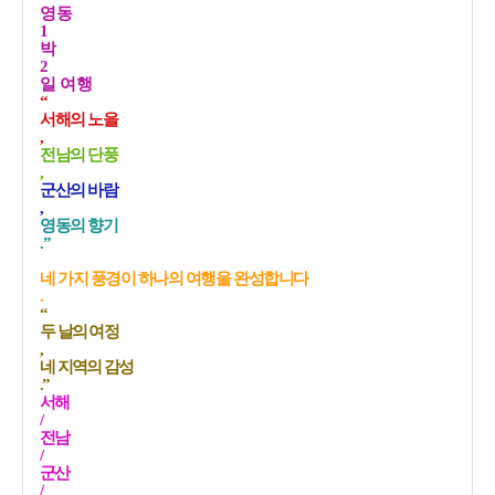
영동
1
박
2
일 여행
“
서해의 노을
,
전남의 단풍
,
군산의 바람
,
영동의 향기
.”
네 가지 풍경이 하나의 여행을 완성합니다
.
“
두 날의 여정
,
네 지역의 감성
.”
서해
/
전남
/
군산
/