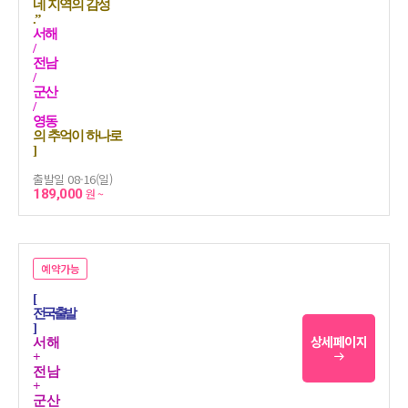
네 지역의 감성
.”
서해
/
전남
/
군산
/
영동
의 추억이 하나로
]
출발일 08-16(일)
189,000
원 ~
예약가능
[
전국출발
]
상세페이지
서해
+
전남
+
군산