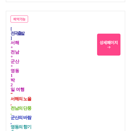
예약가능
[
전국출발
]
상세페이지
서해
+
전남
+
군산
+
영동
1
박
2
일 여행
“
서해의 노을
,
전남의 단풍
,
군산의 바람
,
영동의 향기