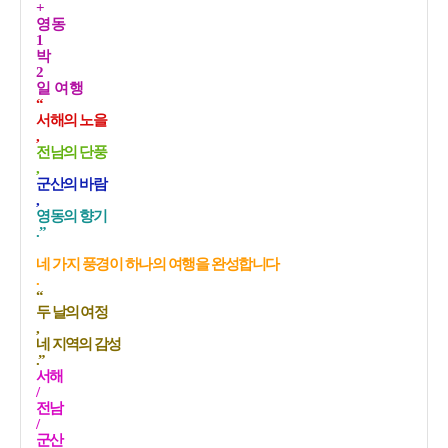
+
영동
1
박
2
일 여행
“
서해의 노을
,
전남의 단풍
,
군산의 바람
,
영동의 향기
.”
네 가지 풍경이 하나의 여행을 완성합니다
.
“
두 날의 여정
,
네 지역의 감성
.”
서해
/
전남
/
군산