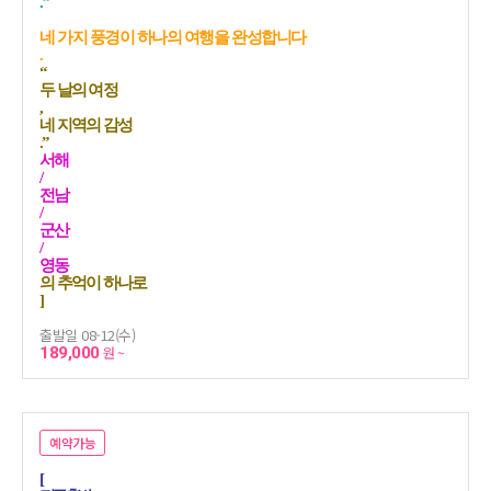
.”
네 가지 풍경이 하나의 여행을 완성합니다
.
“
두 날의 여정
,
네 지역의 감성
.”
서해
/
전남
/
군산
/
영동
의 추억이 하나로
]
출발일 08-12(수)
189,000
원 ~
예약가능
[