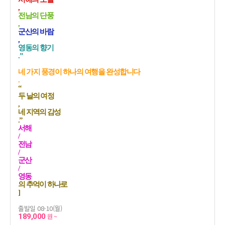
,
전남의 단풍
,
군산의 바람
,
영동의 향기
.”
네 가지 풍경이 하나의 여행을 완성합니다
.
“
두 날의 여정
,
네 지역의 감성
.”
서해
/
전남
/
군산
/
영동
의 추억이 하나로
]
출발일 08-10(월)
189,000
원 ~