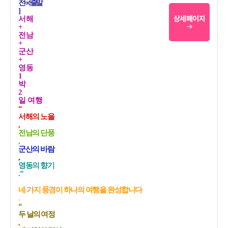
전국출발
]
상세페이지
서해
+
전남
+
군산
+
영동
1
박
2
일 여행
“
서해의 노을
,
전남의 단풍
,
군산의 바람
,
영동의 향기
.”
네 가지 풍경이 하나의 여행을 완성합니다
.
“
두 날의 여정
,