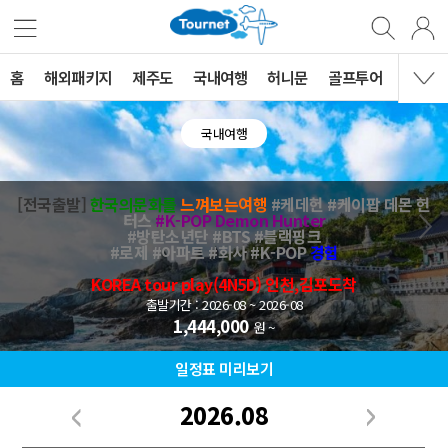
홈
해외패키지
제주도
국내여행
허니문
골프투어
MVG 
국내여행
[전국출발]
한국의문화를
느껴보는여행
#케데헌 #케이팝 데몬 헌
터스
#K-POP Demon Hunter
#방탄소년단 #BTS #블랙핑크
#로제 #아파트 #화사 #K-POP
경험
KOREA tour play(4N5D) 인천,김포도착
출발기간 : 2026-08 ~ 2026-08
1,444,000
원 ~
일정표 미리보기
2026.08