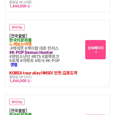
출발일 08-10(월)
1,444,000
원 ~
예약가능
[전국출발]
한국의문화를
느껴보는여행
#케데헌 #케이팝 데몬 헌터스
상세페이지
#K-POP Demon Hunter
#방탄소년단 #BTS #블랙핑크
#로제 #아파트 #화사 #K-POP
경험
KOREA tour play(4N5D) 인천,김포도착
출발일 08-12(수)
1,444,000
원 ~
예약가능
[전국출발]
한국의문화를