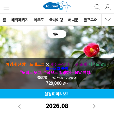
홈
해외패키지
제주도
국내여행
허니문
골프투어
MVG 
제주도
이영재 선생님 노래교실
×
제주 봄날 수국 꽃 축제
제주도 3일 ·
특급호텔 숙박
“노래로 웃고, 수국으로 힐링하는 봄날 여행.”
출발기간 : 2026-08 ~ 2026-08
729,000
원 ~
일정표 미리보기
2026.08