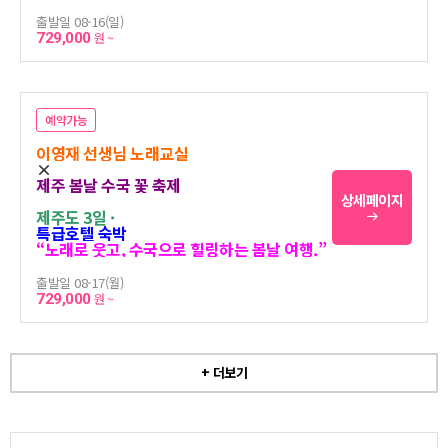
출발일 08-16(일)
729,000
원 ~
예약가능
이영재 선생님 노래교실
×
제주 봄날 수국 꽃 축제
상세페이지
제주도 3일 ·
특급호텔 숙박
“노래로 웃고, 수국으로 힐링하는 봄날 여행.”
출발일 08-17(월)
729,000
원 ~
+ 더보기