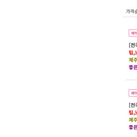
가격
예
[전
팁,
제주
좋은
예
[전
팁,
제주
좋은