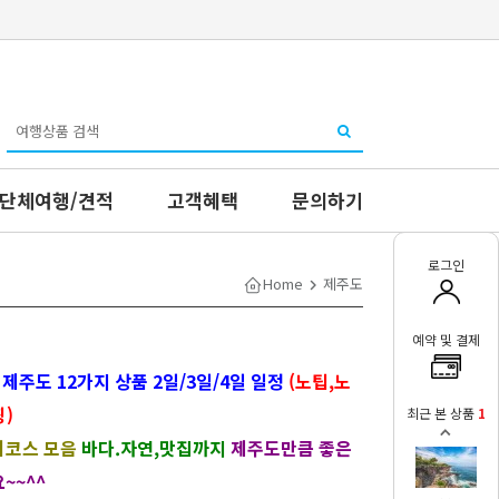
단체여행/견적
고객혜택
문의하기
로그인
Home
제주도
예약 및 결제
]
제주도 12가지 상품 2일/3일/4일 일정
(노팁,노
)
최근 본 상품
1
기코스 모음
바다.자연,맛집까지
제주도만큼 좋은
~~^^