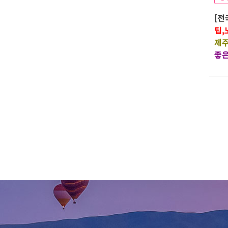
[전
팁,
제주
좋은