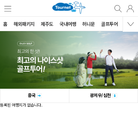
홈
해외패키지
제주도
국내여행
허니문
골프투어
MVG 
중국
광저우/심천
등록된 여행지가 없습니다.