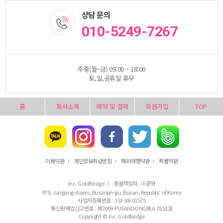
상담 문의
010-5249-7267
주중(월~금) 09:00 ~ 18:00
토,일,공휴일 휴무
홈
회사소개
예약 및 결제
회원가입
TOP
이용약관
개인정보취급방침
해외여행약관
특별약관
l
l
l
inc. GoldBridge
총괄책임자 : 이준혁
l
979, Jungang-daero, Busanjin-gu, Busan, Republic of Korea
사업자등록번호 : 353-88-01575
통신판매업신고번호 : 제2009-PUSANDONGREA-0151호
Copyright © inc. GoldBridge