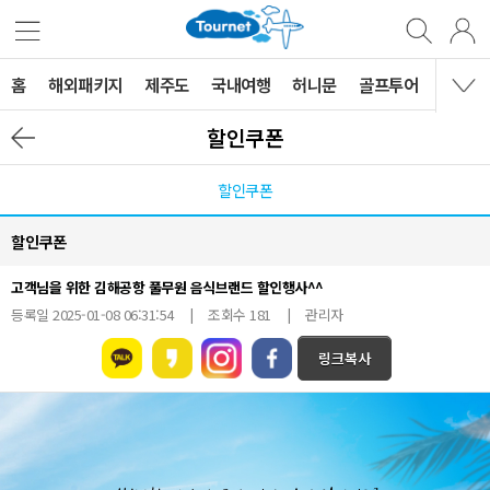
홈
해외패키지
제주도
국내여행
허니문
골프투어
MVG 
할인쿠폰
할인쿠폰
할인쿠폰
고객님을 위한 김해공항 풀무원 음식브랜드 할인행사^^
등록일 2025-01-08 06:31:54 | 조회수 181 | 관리자