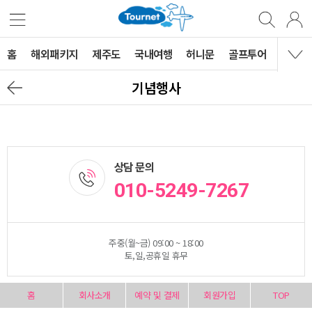
홈
해외패키지
제주도
국내여행
허니문
골프투어
MVG 
기념행사
상담 문의
010-5249-7267
주중(월~금) 09:00 ~ 18:00
토,일,공휴일 휴무
홈
회사소개
예약 및 결제
회원가입
TOP