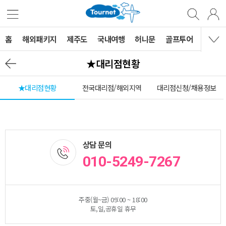
홈
해외패키지
제주도
국내여행
허니문
골프투어
MVG 
★대리점현황
★대리점현황
전국대리점/해외지역
대리점신청/채용정보
상담 문의
010-5249-7267
주중(월~금) 09:00 ~ 18:00
토,일,공휴일 휴무