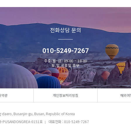
전화상담 문의
010-5249-7267
주중(월~금) 09:00 ~ 18:00
토,일,공휴일 휴무
용약관
개인정보처리방침
해외여
daero, Busanjin-gu, Busan, Republic of Korea
-PUSANDONGREA-0151호
대표전화 : 010-5249-7267
|