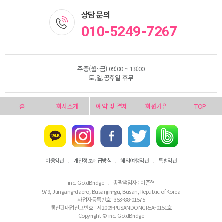
상담 문의
010-5249-7267
주중(월~금) 09:00 ~ 18:00
토,일,공휴일 휴무
홈
회사소개
예약 및 결제
회원가입
TOP
이용약관
개인정보취급방침
해외여행약관
특별약관
l
l
l
inc. GoldBridge
총괄책임자 : 이준혁
l
979, Jungang-daero, Busanjin-gu, Busan, Republic of Korea
사업자등록번호 : 353-88-01575
통신판매업신고번호 : 제2009-PUSANDONGREA-0151호
Copyright © inc. GoldBridge