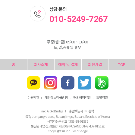
상담 문의
010-5249-7267
주중(월~금) 09:00 ~ 18:00
토,일,공휴일 휴무
홈
회사소개
예약 및 결제
회원가입
TOP
이용약관
개인정보취급방침
해외여행약관
특별약관
l
l
l
inc. GoldBridge
총괄책임자 : 이준혁
l
979, Jungang-daero, Busanjin-gu, Busan, Republic of Korea
사업자등록번호 : 353-88-01575
통신판매업신고번호 : 제2009-PUSANDONGREA-0151호
Copyright © inc. GoldBridge