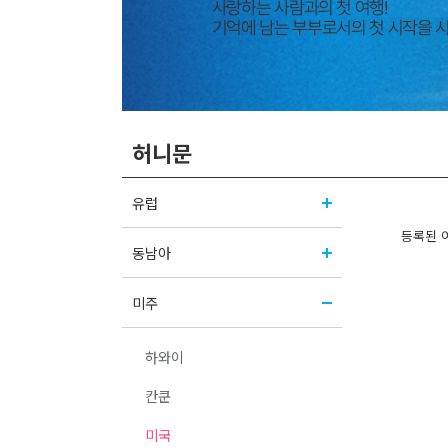
허니문
유럽
등록된 
동남아
미주
하와이
칸쿤
미국