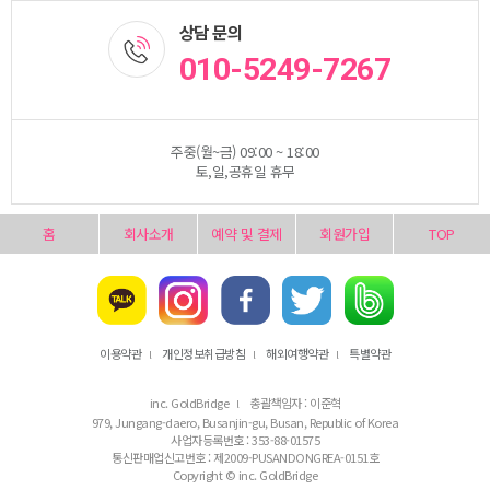
상담 문의
010-5249-7267
주중(월~금) 09:00 ~ 18:00
토,일,공휴일 휴무
홈
회사소개
예약 및 결제
회원가입
TOP
이용약관
개인정보취급방침
해외여행약관
특별약관
l
l
l
inc. GoldBridge
총괄책임자 : 이준혁
l
979, Jungang-daero, Busanjin-gu, Busan, Republic of Korea
사업자등록번호 : 353-88-01575
통신판매업신고번호 : 제2009-PUSANDONGREA-0151호
Copyright © inc. GoldBridge