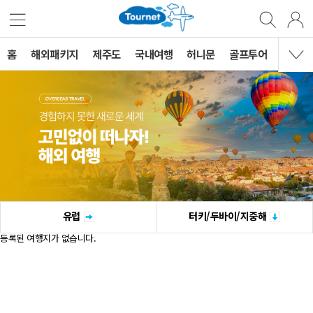
홈
해외패키지
제주도
국내여행
허니문
골프투어
MVG 
유럽
터키/두바이/지중해
등록된 여행지가 없습니다.