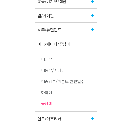
홍콩/마카오/대만
괌/사이판
호주/뉴질랜드
미국/캐나다/중남미
미서부
미동부/캐나다
미중남부/미본토 완전일주
하와이
중남미
인도/아프리카