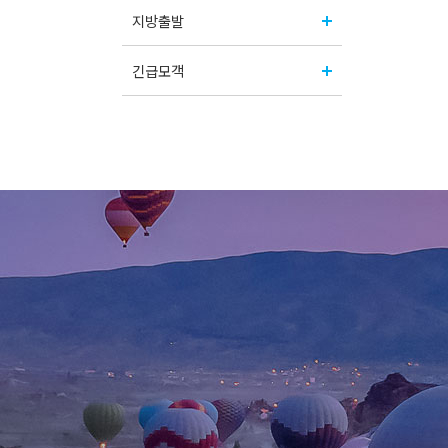
지방출발
긴급모객