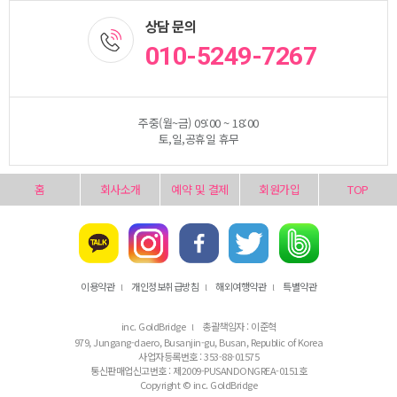
상담 문의
010-5249-7267
주중(월~금) 09:00 ~ 18:00
토,일,공휴일 휴무
홈
회사소개
예약 및 결제
회원가입
TOP
이용약관
개인정보취급방침
해외여행약관
특별약관
l
l
l
inc. GoldBridge
총괄책임자 : 이준혁
l
979, Jungang-daero, Busanjin-gu, Busan, Republic of Korea
사업자등록번호 : 353-88-01575
통신판매업신고번호 : 제2009-PUSANDONGREA-0151호
Copyright © inc. GoldBridge