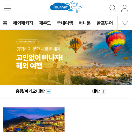
홈
해외패키지
제주도
국내여행
허니문
골프투어
MVG 
홍콩/마카오/대만
대만