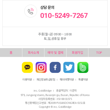
상담 문의
010-5249-7267
주중(월~금) 09:00 ~ 18:00
토,일,공휴일 휴무
홈
회사소개
예약 및 결제
회원가입
TOP
이용약관
개인정보취급방침
해외여행약관
특별약관
l
l
l
inc. GoldBridge
총괄책임자 : 이준혁
l
979, Jungang-daero, Busanjin-gu, Busan, Republic of Korea
사업자등록번호 : 353-88-01575
통신판매업신고번호 : 제2009-PUSANDONGREA-0151호
Copyright © inc. GoldBridge