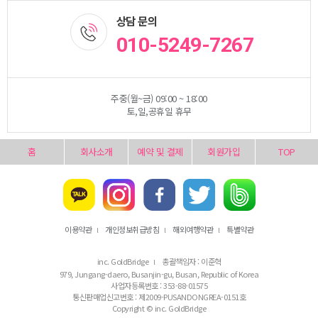
상담 문의
010-5249-7267
주중(월~금) 09:00 ~ 18:00
토,일,공휴일 휴무
홈
회사소개
예약 및 결제
회원가입
TOP
이용약관
개인정보취급방침
해외여행약관
특별약관
l
l
l
inc. GoldBridge
총괄책임자 : 이준혁
l
979, Jungang-daero, Busanjin-gu, Busan, Republic of Korea
사업자등록번호 : 353-88-01575
통신판매업신고번호 : 제2009-PUSANDONGREA-0151호
Copyright © inc. GoldBridge