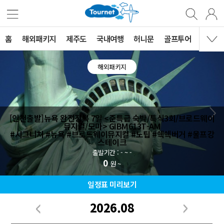
홈
해외패키지
제주도
국내여행
허니문
골프투어
MVG 
해외패키지
[인천출발]뉴욕 완전정복 7일 <준특급 숙박/특식3회/브로드웨이
뮤지컬/모마> GIBM613T-AM
#시그니처 #뉴욕 #브로드웨이뮤지컬 #노팁 #쉑쉑버거 #울프강
스테이크
출발기간 : - ~ -
0
원 ~
일정표 미리보기
2026.08