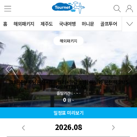
홈
해외패키지
제주도
국내여행
허니문
골프투어
MVG 
해외패키지
[88온천+푸닝온천+히든벨리+일급호텔] 마닐라 온천팩 3박5
일 GIBM735T-AS
출발기간 : - ~ -
0
원 ~
일정표 미리보기
2026.08