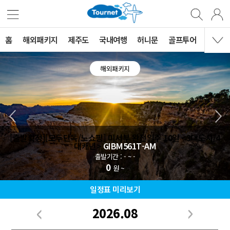
홈
해외패키지
제주도
국내여행
허니문
골프투어
MVG 
해외패키지
[출발확정][모두단독/노쇼핑] 미서부 완전일주 10일 <3대도시/4
대캐년>
GIBM561T-AM
출발기간 : - ~ -
0
원 ~
일정표 미리보기
2026.08