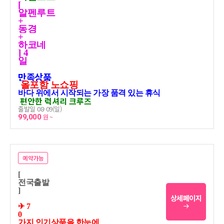
[
알펜루트
+
동경
+
하코네
] 4
일
만족상품
올포함 노쇼핑
바다 위에서 시작되는 가장 품격 있는 휴식
편안한 럭셔리 크루즈
출발일 08-09(일)
99,000
원 ~
예약가능
[
전국출발
]
상세페이지
✈ 7
0
가지 인기상품을 한눈에