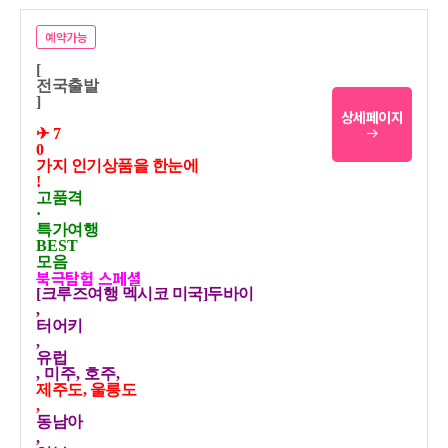
예약가능
[
전국출발
]
상세페이지
✈ 7
0
가지 인기상품을 한눈에
!
고품격
·
특가여행
BEST
모음
북극탐험 스페셜
[크루즈여행 멕시코 미국]두바이
,
터어키
,
유럽
, 미주, 호주,
제주도, 울릉도
,
동남아
,