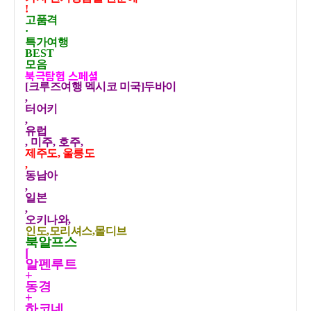
!
고품격
·
특가여행
BEST
모음
북극탐험 스페셜
[크루즈여행 멕시코 미국]두바이
,
터어키
,
유럽
, 미주, 호주,
제주도, 울릉도
,
동남아
,
일본
,
오키나와,
인도,모리셔스,몰디브
북알프스
[
알펜루트
+
동경
+
하코네