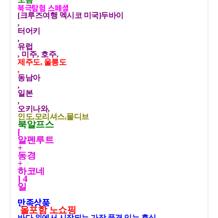
북극탐험 스페셜
[크루즈여행 멕시코 미국]두바이
,
터어키
,
유럽
, 미주, 호주,
제주도, 울릉도
,
동남아
,
일본
,
오키나와,
인도,모리셔스,몰디브
북알프스
[
알펜루트
+
동경
+
하코네
] 4
일
만족상품
올포함 노쇼핑
바다 위에서 시작되는 가장 품격 있는 휴식