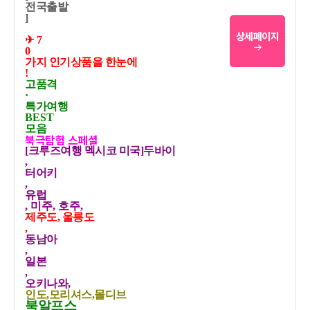
전국출발
]
상세페이지
✈ 7
0
가지 인기상품을 한눈에
!
고품격
·
특가여행
BEST
모음
북극탐험 스페셜
[크루즈여행 멕시코 미국]두바이
,
터어키
,
유럽
, 미주, 호주,
제주도, 울릉도
,
동남아
,
일본
,
오키나와,
인도,모리셔스,몰디브
북알프스