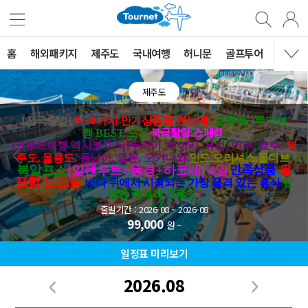
홈
해외패키지
제주도
국내여행
허니문
골프투어
MVG 
제주도
[
전국출발
]
✈ 7
0
가지 인기상품을 한눈에
!
고품격
·
특가여
북극탐험 스페셜
행
BEST
모음
[크루즈여행 멕시코 미국]두바이
,
터어키
,
유럽
, 미주, 호주,
제
주도, 울릉도
,
동남아
,
일본
,
오키나와,
인도,모리셔스,몰디브
만족상품
북알프스
[
알펜루트
+
동경
+
하코네
] 4
일
올
편
포함 노쇼핑
바다 위에서 시작되는 가장 품격 있는 휴식
안한 럭셔리 크루즈
출발기간 : 2026-08 ~ 2026-08
99,000
원 ~
일정표 미리보기
2026.08