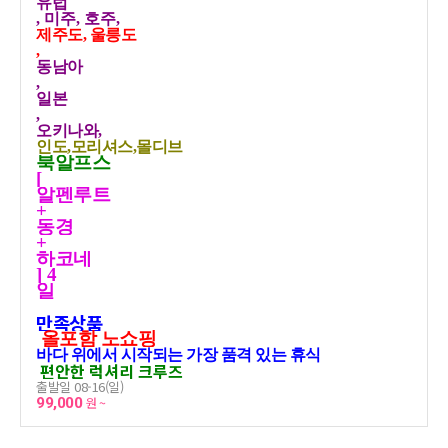
유럽
, 미주, 호주,
제주도, 울릉도
,
동남아
,
일본
,
오키나와,
인도,모리셔스,몰디브
북알프스
[
알펜루트
+
동경
+
하코네
] 4
일
만족상품
올포함 노쇼핑
바다 위에서 시작되는 가장 품격 있는 휴식
편안한 럭셔리 크루즈
출발일 08-16(일)
99,000
원 ~