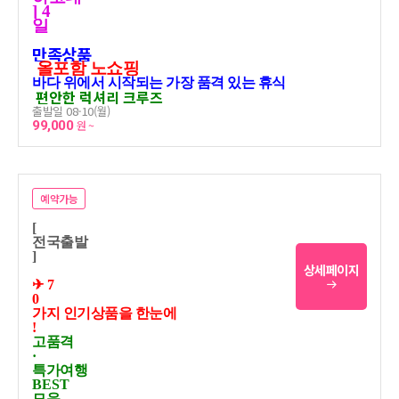
] 4
일
만족상품
올포함 노쇼핑
바다 위에서 시작되는 가장 품격 있는 휴식
편안한 럭셔리 크루즈
출발일 08-10(월)
99,000
원 ~
예약가능
[
전국출발
]
상세페이지
✈ 7
0
가지 인기상품을 한눈에
!
고품격
·
특가여행
BEST
모음