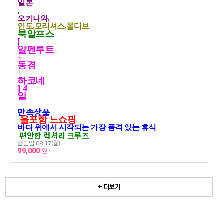
일본
,
오키나와,
인도,모리셔스,몰디브
북알프스
[
알펜루트
+
동경
+
하코네
] 4
일
만족상품
올포함 노쇼핑
바다 위에서 시작되는 가장 품격 있는 휴식
편안한 럭셔리 크루즈
출발일 08-17(월)
99,000
원 ~
+ 더보기