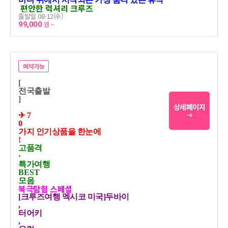
편안한 럭셔리 크루즈
출발일 08-12(수)
99,000
원 ~
예약가능
[
전국출발
]
상세페이지
✈ 7
0
가지 인기상품을 한눈에
!
고품격
·
특가여행
BEST
모음
북극탐험 스페셜
[크루즈여행 멕시코 미국]두바이
,
터어키
,