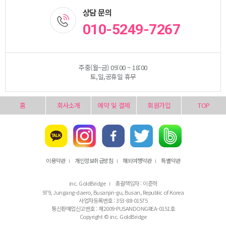
상담 문의
010-5249-7267
주중(월~금) 09:00 ~ 18:00
토,일,공휴일 휴무
홈
회사소개
예약 및 결제
회원가입
TOP
이용약관
개인정보취급방침
해외여행약관
특별약관
l
l
l
inc. GoldBridge
총괄책임자 : 이준혁
l
979, Jungang-daero, Busanjin-gu, Busan, Republic of Korea
사업자등록번호 : 353-88-01575
통신판매업신고번호 : 제2009-PUSANDONGREA-0151호
Copyright © inc. GoldBridge